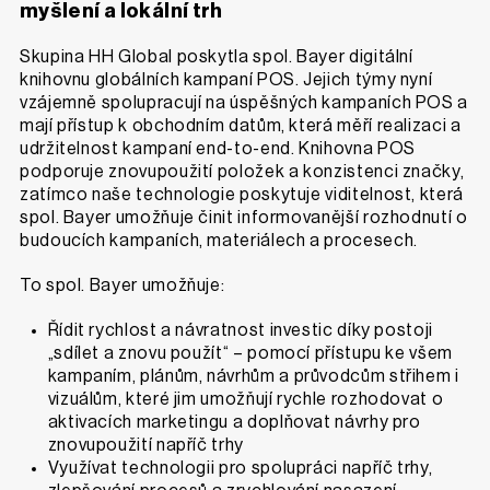
myšlení a lokální trh
Skupina HH Global poskytla spol. Bayer digitální
knihovnu globálních kampaní POS. Jejich týmy nyní
vzájemně spolupracují na úspěšných kampaních POS a
mají přístup k obchodním datům, která měří realizaci a
udržitelnost kampaní end-to-end. Knihovna POS
podporuje znovupoužití položek a konzistenci značky,
zatímco naše technologie poskytuje viditelnost, která
spol. Bayer umožňuje činit informovanější rozhodnutí o
budoucích kampaních, materiálech a procesech.
To spol. Bayer umožňuje:
Řídit rychlost a návratnost investic díky postoji
„sdílet a znovu použít“ – pomocí přístupu ke všem
kampaním, plánům, návrhům a průvodcům střihem i
vizuálům, které jim umožňují rychle rozhodovat o
aktivacích marketingu a doplňovat návrhy pro
znovupoužití napříč trhy
Využívat technologii pro spolupráci napříč trhy,