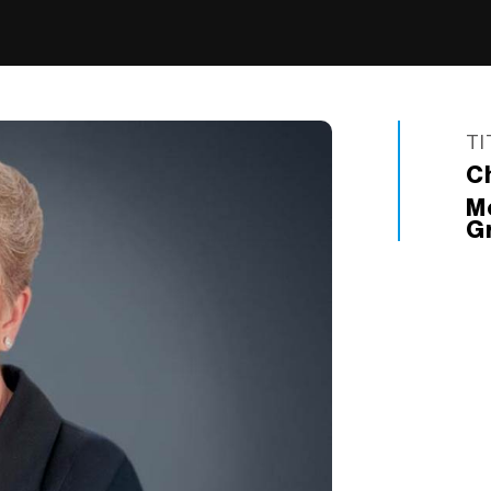
TI
C
M
G