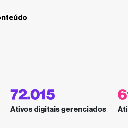
onteúdo
o
72.015
6
Ativos digitais gerenciados
At