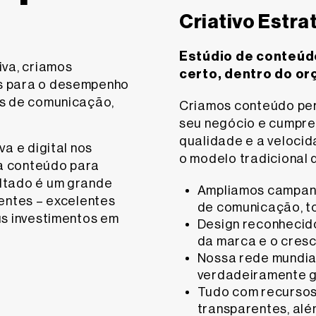
Criativo Estra
Estúdio de conteúd
iva, criamos
certo, dentro do o
s para o desempenho
os de comunicação,
Criamos conteúdo per
seu negócio e cumpre
qualidade e a veloci
a e digital nos
o modelo tradicional 
a conteúdo para
ltado é um grande
Ampliamos campanh
ientes – excelentes
de comunicação, t
us investimentos em
Design reconhecido
da marca e o cres
Nossa rede mundial
verdadeiramente g
Tudo com recursos
transparentes, al