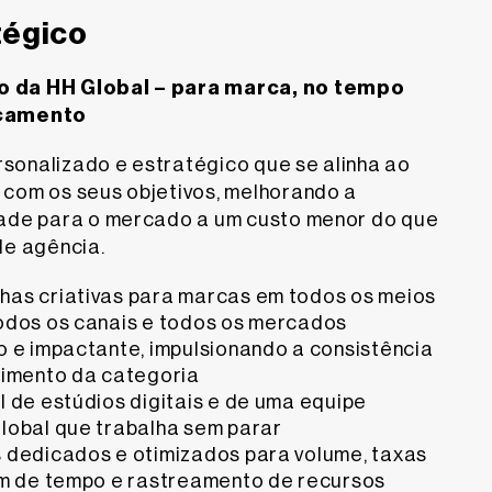
tégico
o da HH Global – para marca, no tempo
Produção de conteúdo
Dados e Insights
rçamento
Desenvolvimento de conteúdo
Produção offshore:
localização de ferr
sonalizado e estratégico que se alinha ao
campanha, adaptação e redimensionamento
tradução e transcriação, adaptação visua
 com os seus objetivos, melhorando a
principais
dade para o mercado a um custo menor do que
Adaptação de arte:
tipografia, formulár
de agência.
editáveis, formatos alternativos e docum
pela web e adaptação de documentos
as criativas para marcas em todos os meios
Digital:
edição de vídeo, corte de vídeo e
odos os canais e todos os mercados
Criatividade orientada por dados:
As i
transcriação de vídeo, versionamento de at
 e impactante, impulsionando a consistência
Global trabalham para envolver de forma m
Gestão de ativos:
biblioteconomia de ati
clientes-alvo dos nossos clientes com me
cimento da categoria
gestão de metadados, controle e revisão 
personalizadas
 de estúdios digitais e de uma equipe
copyediting, pré-voo e gestão de pré-imp
Canais de comunicação otimizados:
No
lobal que trabalha sem parar
ciência de dados podem usar a análise de 
 dedicados e otimizados para volume, taxas
Exibição de varejo:
POS 3D e loja de vare
determinar onde seus gastos de marketing
criação de novos conceitos de loja, mape
ém de tempo e rastreamento de recursos
maiores retornos e eliminarão a produção